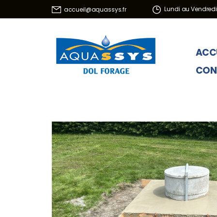
Lundi au Vendredi
accueil@aquassys.fr
ACC
CON