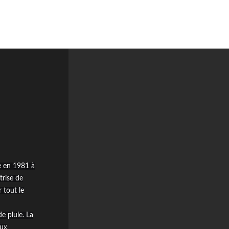
e en 1981 à
trise de
 tout le
e pluie. La
aux