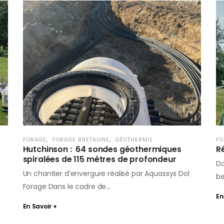
FORAGE
,
FORAGE BRETAGNE
,
GÉOTHERMIE
FO
Hutchinson : 64 sondes géothermiques
R
spiralées de 115 mètres de profondeur
Da
Un chantier d’envergure réalisé par Aquassys Dol
be
Forage Dans le cadre de…
En
En Savoir +