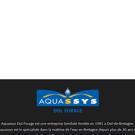
Aquassys Dol Forage est une entreprise familiale fondée en 1981 à Dol-de-Bretagne.
quassys est le spécialiste dans la maîtrise de l’eau en Bretagne depuis plus de 30 ans 