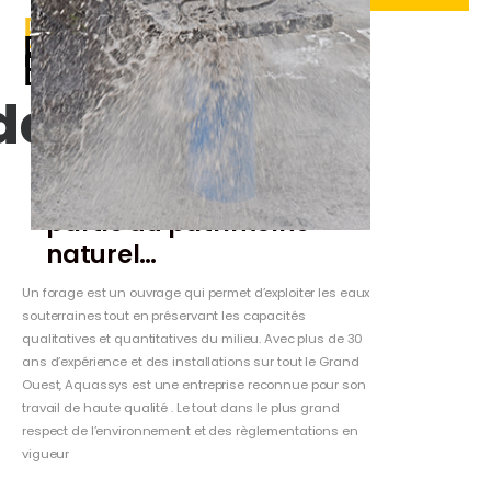
EXPERT
FORAGE en
BRETAGNE
depuis 1981
Parce que l’eau fait
partie du patrimoine
naturel…
Un forage est un ouvrage qui permet d’exploiter les eaux
souterraines tout en préservant les capacités
qualitatives et quantitatives du milieu. Avec plus de 30
ans d’expérience et des installations sur tout le Grand
Ouest, Aquassys est une entreprise reconnue pour son
travail de haute qualité . Le tout dans le plus grand
respect de l’environnement et des règlementations en
vigueur