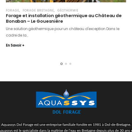
FORAGE
,
FORAGE BRETAGNE
,
GÉOTHERMIE
Forage et installation géothermique au Château de
Bonaban – Le Gouesnière
Une solution géothermique pour un château d'exception Dans le
cadre de la…
En Savoir +
Aquassys Dol Forage est une entreprise familiale fondée en 1981 à Dol-de-Bretagne.
quassys est le spécialiste dans la maîtrise de l’eau en Bretagne depuis plus de 30 ans 