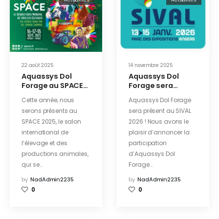
22 août 2025
14 novembre 2025
Aquassys Dol
Aquassys Dol
Forage au SPACE
Forage sera
2025 : venez nous
présent au SIVAL
Cette année, nous
Aquassys Dol Forage
rencontrer !
2026 !
serons présents au
sera présent au SIVAL
SPACE 2025, le salon
2026 ! Nous avons le
international de
plaisir d’annoncer la
l’élevage et des
participation
productions animales,
d’Aquassys Dol
qui se…
Forage…
by
NadAdmin2235
by
NadAdmin2235
0
0