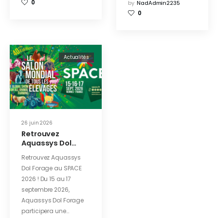
0
by
NadAdmin2235
0
Actualités
26 juin 2026
Retrouvez
Aquassys Dol
Forage au SPACE
Retrouvez Aquassys
2026 !
Dol Forage au SPACE
2026 ! Du 15 au 17
septembre 2026,
Aquassys Dol Forage
participera une…