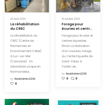
22 août 2024
19 octobre 2024
La réhabilitation
Forage pour
du CREC​
écuries et centres
équestres Dinan
La réhabilitation du
Forage pour écuries et
CREC (Centre de
centres équestres
Recherches en
Dinan La réalisation
Environnement Côtier)
d'un nouveau forage
à Luc-sur-Mer
au Centre Equestre de
(Calvados) : Un
Saint-Valay à
laboratoire unique en
Taden Les…
NormandieLe…
by
NadAdmin2235
0
0
by
NadAdmin2235
0
Actualités
Actualités