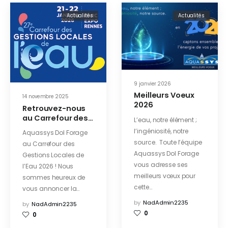
Actualités
Actualités
9 janvier 2026
Meilleurs Voeux
14 novembre 2025
2026
Retrouvez-nous
au Carrefour des
L’eau, notre élément ;
Gestions Locales
l’ingéniosité, notre
Aquassys Dol Forage
de l’Eau 2026 !
source. Toute l’équipe
au Carrefour des
Aquassys Dol Forage
Gestions Locales de
vous adresse ses
l’Eau 2026 ! Nous
meilleurs vœux pour
sommes heureux de
cette…
vous annoncer la…
by
NadAdmin2235
by
NadAdmin2235
0
0