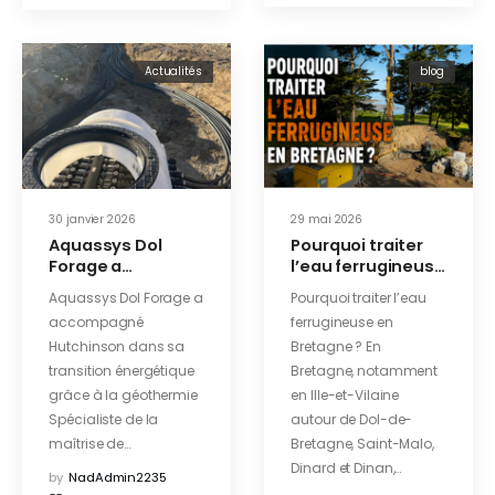
Actualités
blog
30 janvier 2026
29 mai 2026
Aquassys Dol
Pourquoi traiter
Forage a
l’eau ferrugineuse
accompagné
en Bretagne ?
Aquassys Dol Forage a
Pourquoi traiter l’eau
Hutchinson dans
accompagné
ferrugineuse en
sa transition
Hutchinson dans sa
Bretagne ? En
énergétique
grâce à la
transition énergétique
Bretagne, notamment
géothermie
grâce à la géothermie
en Ille-et-Vilaine
Spécialiste de la
autour de Dol-de-
maîtrise de…
Bretagne, Saint-Malo,
Dinard et Dinan,…
by
NadAdmin2235