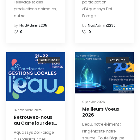
l’élevage et des
participation
productions animales,
d’Aquassys Dol
qui se…
Forage…
by
NadAdmin2235
by
NadAdmin2235
0
0
Actualités
Actualités
9 janvier 2026
Meilleurs Voeux
14 novembre 2025
2026
Retrouvez-nous
au Carrefour des
L’eau, notre élément ;
Gestions Locales
l’ingéniosité, notre
Aquassys Dol Forage
de l’Eau 2026 !
source. Toute l’équipe
au Carrefour des