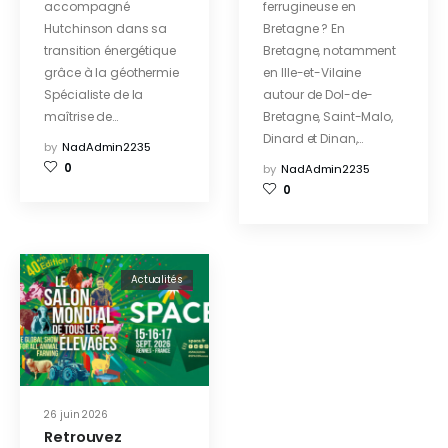
accompagné
ferrugineuse en
sa transition
Hutchinson dans sa
Bretagne ? En
énergétique
grâce à la
transition énergétique
Bretagne, notamment
géothermie
grâce à la géothermie
en Ille-et-Vilaine
Spécialiste de la
autour de Dol-de-
maîtrise de…
Bretagne, Saint-Malo,
Dinard et Dinan,…
by
NadAdmin2235
0
by
NadAdmin2235
0
Actualités
26 juin 2026
Retrouvez