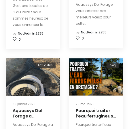
Aquassys Dol Forage
Gestions Locales de
vous adresse ses
l’Eau 2026 ! Nous
meilleurs vœux pour
sommes heureux de
cette…
vous annoncer la…
by
NadAdmin2235
by
NadAdmin2235
0
0
Actualités
blog
30 janvier 2026
29 mai 2026
Aquassys Dol
Pourquoi traiter
Forage a
l’eau ferrugineuse
accompagné
en Bretagne ?
Aquassys Dol Forage a
Pourquoi traiter l’eau
Hutchinson dans