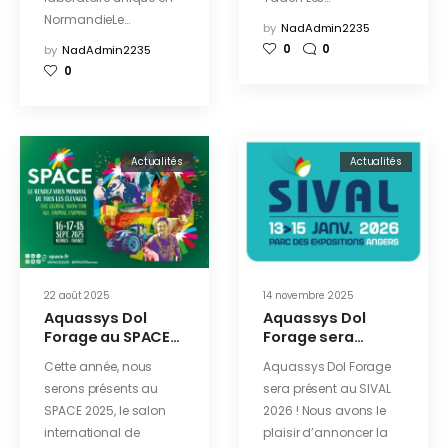
NormandieLe…
by
NadAdmin2235
0
0
by
NadAdmin2235
0
Actualités
Actualités
22 août 2025
14 novembre 2025
Aquassys Dol
Aquassys Dol
Forage au SPACE
Forage sera
2025 : venez nous
présent au SIVAL
Cette année, nous
Aquassys Dol Forage
rencontrer !
2026 !
serons présents au
sera présent au SIVAL
SPACE 2025, le salon
2026 ! Nous avons le
international de
plaisir d’annoncer la