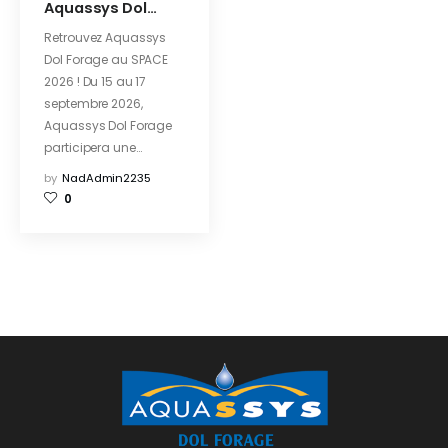
Aquassys Dol
Forage au SPACE
Retrouvez Aquassys
2026 !
Dol Forage au SPACE
2026 ! Du 15 au 17
septembre 2026,
Aquassys Dol Forage
participera une…
by
NadAdmin2235
0