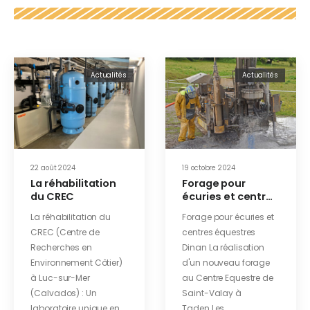
Actualités
Actualités
22 août 2024
19 octobre 2024
La réhabilitation
Forage pour
du CREC​
écuries et centres
équestres Dinan
La réhabilitation du
Forage pour écuries et
CREC (Centre de
centres équestres
Recherches en
Dinan La réalisation
Environnement Côtier)
d'un nouveau forage
à Luc-sur-Mer
au Centre Equestre de
(Calvados) : Un
Saint-Valay à
laboratoire unique en
Taden Les…