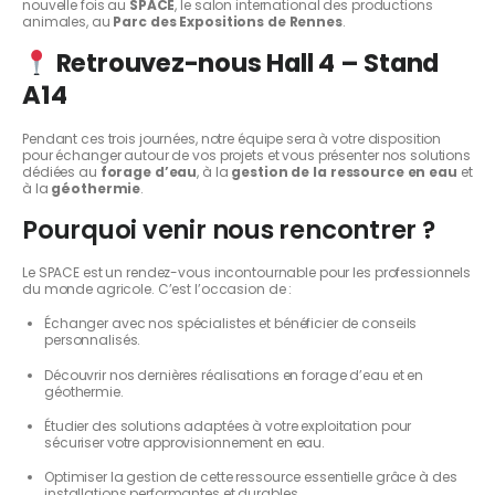
nouvelle fois au
SPACE
, le salon international des productions
animales, au
Parc des Expositions de Rennes
.
Retrouvez-nous Hall 4 – Stand
A14
Pendant ces trois journées, notre équipe sera à votre disposition
pour échanger autour de vos projets et vous présenter nos solutions
dédiées au
forage d’eau
, à la
gestion de la ressource en eau
et
à la
géothermie
.
Pourquoi venir nous rencontrer ?
Le SPACE est un rendez-vous incontournable pour les professionnels
du monde agricole. C’est l’occasion de :
Échanger avec nos spécialistes et bénéficier de conseils
personnalisés.
Découvrir nos dernières réalisations en forage d’eau et en
géothermie.
Étudier des solutions adaptées à votre exploitation pour
sécuriser votre approvisionnement en eau.
Optimiser la gestion de cette ressource essentielle grâce à des
installations performantes et durables.