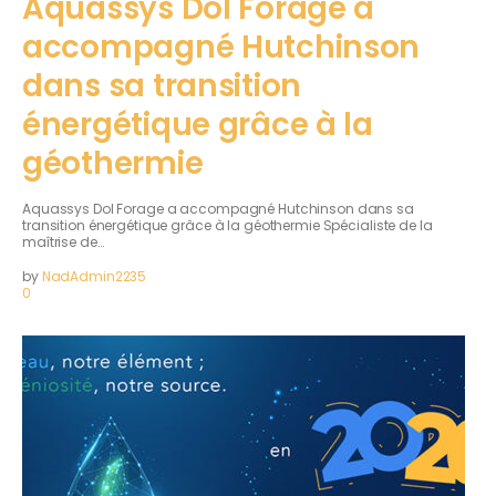
Aquassys Dol Forage a
accompagné Hutchinson
dans sa transition
énergétique grâce à la
géothermie
Aquassys Dol Forage a accompagné Hutchinson dans sa
transition énergétique grâce à la géothermie Spécialiste de la
maîtrise de…
by
NadAdmin2235
0