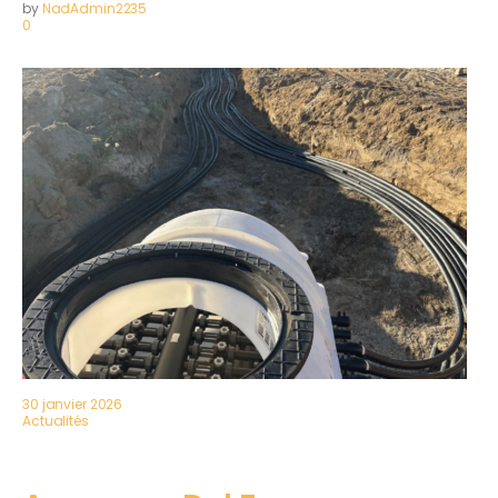
by
NadAdmin2235
0
30 janvier 2026
Actualités